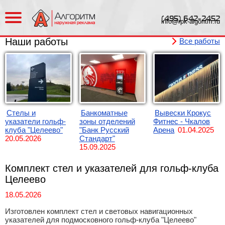
(495)
642-2452
info@rpk-algoritm.ru
Все работы
Стелы и
Банкоматные
Вывески Крокус
указатели гольф-
зоны отделений
Фитнес - Чкалов
клуба "Целеево"
"Банк Русский
Арена
01.04.2025
20.05.2026
Стандарт"
15.09.2025
Комплект стел и указателей для гольф-клуба
Целеево
18.05.2026
Изготовлен комплект стел и световых навигационных
указателей для подмосковного гольф-клуба "Целеево"