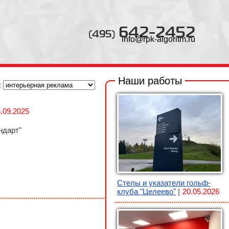
642-2452
(495)
info@rpk-algoritm.ru
:
.09.2025
ндарт"
Стелы и указатели гольф-
клуба "Целеево"
20.05.2026