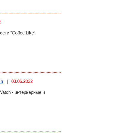
2
ти "Coffee Like"
ch
03.06.2022
atch - интерьерные и