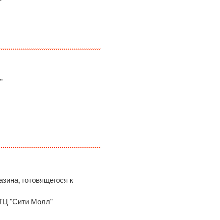
"
азина, готовящегося к
 ТЦ "Сити Молл"