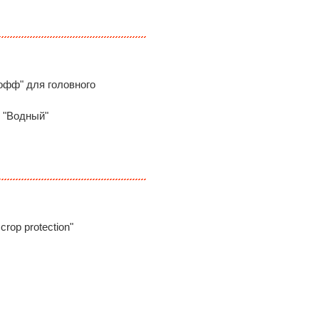
офф" для головного
р "Водный"
op protection"