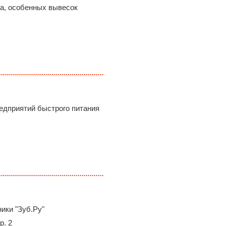
ва, особенных вывесок
едприятий быстрого питания
ики "Зуб.Ру"
р. 2