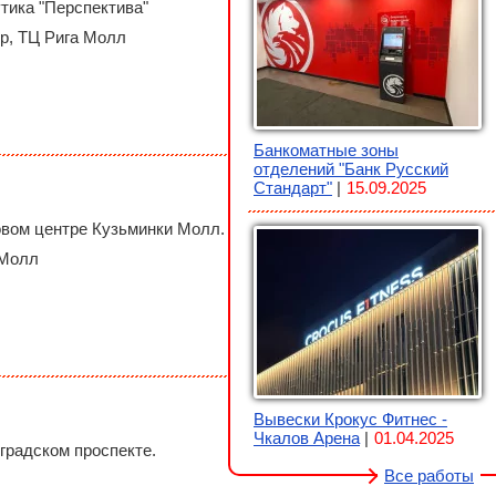
тика "Перспектива"
р, ТЦ Рига Молл
Банкоматные зоны
отделений "Банк Русский
Стандарт"
15.09.2025
овом центре Кузьминки Молл.
 Молл
Вывески Крокус Фитнес -
Чкалов Арена
01.04.2025
градском проспекте.
Все работы