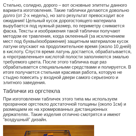
Стильно, солидно, дорого – вот основные эпитеты данного
варианта изготовления. Такие таблички делаются довольно
долго (от 2-х недель), но зато результат превосходит все
ожидания! Цельный кусок дорогостоящего материала
вырубается под нужный размер, по периметру снимается
фаска. Тексты и изображения такой таблички получают
методом ее травления, когда оклеенный (за исключением
мест под буквы/изображения) защитным материалом кусок
латуни опускают на продолжительное время (около 10 дней)
в кислоту. Спустя время латунь достается, обрабатывается,
а «протравленные» кислотой полости заполняются эмалью
требуемого цвета. После этого табличка еще раз
обрабатывается специальными средствами и полируется. В
итоге получается стильная красивая работа, которую не
стыдно повесить у входной двери самого серьезного и
элитного заведения.
Таблички из оргстекла
При изготовлении табличек этого типа мы используем
прозрачное оргстекло достаточной толщины (около 1см) и
размещаем их на хромированных дистанционных
держателях. Такие изделия отлично смотрятся и имеют
"воздушный" дизайн.