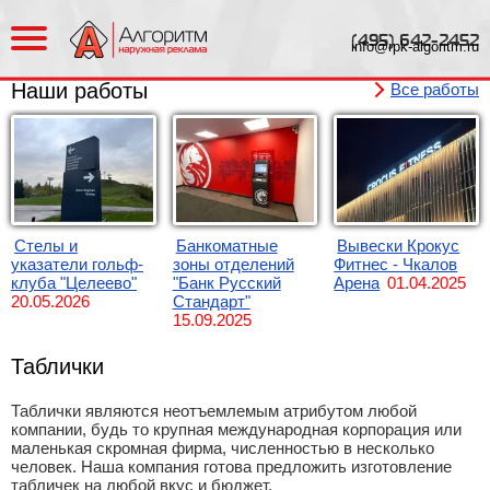
(495)
642-2452
info@rpk-algoritm.ru
Все работы
Стелы и
Банкоматные
Вывески Крокус
указатели гольф-
зоны отделений
Фитнес - Чкалов
клуба "Целеево"
"Банк Русский
Арена
01.04.2025
20.05.2026
Стандарт"
15.09.2025
Таблички
Таблички являются неотъемлемым атрибутом любой
компании, будь то крупная международная корпорация или
маленькая скромная фирма, численностью в несколько
человек. Наша компания готова предложить изготовление
табличек на любой вкус и бюджет.