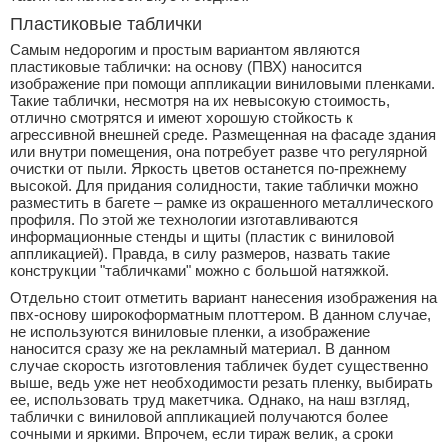
Пластиковые таблички
Самым недорогим и простым вариантом являются
пластиковые таблички: на основу (ПВХ) наносится
изображение при помощи аппликации виниловыми пленками.
Такие таблички, несмотря на их невысокую стоимость,
отлично смотрятся и имеют хорошую стойкость к
агрессивной внешней среде. Размещенная на фасаде здания
или внутри помещения, она потребует разве что регулярной
очистки от пыли. Яркость цветов останется по-прежнему
высокой. Для придания солидности, такие таблички можно
разместить в багете – рамке из окрашенного металлического
профиля. По этой же технологии изготавливаются
информационные стенды и щиты (пластик с виниловой
аппликацией). Правда, в силу размеров, назвать такие
конструкции "табличками" можно с большой натяжкой.
Отдельно стоит отметить вариант нанесения изображения на
пвх-основу широкоформатным плоттером. В данном случае,
не используются виниловые пленки, а изображение
наносится сразу же на рекламный материал. В данном
случае скорость изготовления табличек будет существенно
выше, ведь уже нет необходимости резать пленку, выбирать
ее, использовать труд макетчика. Однако, на наш взгляд,
таблички с виниловой аппликацией получаются более
сочными и яркими. Впрочем, если тираж велик, а сроки